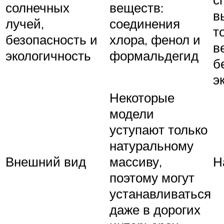
солнечных
веществ:
в
лучей,
соединения
т
безопасность и
хлора, фенол и
в
экологичность
формальдегид
б
э
Некоторые
модели
уступают только
натуральному
Внешний вид
массиву,
Н
поэтому могут
устанавливаться
даже в дорогих