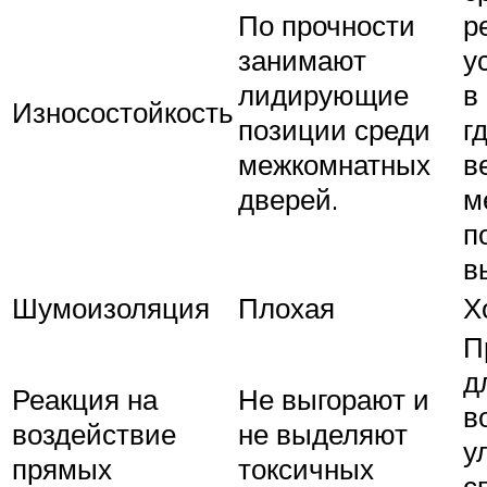
По прочности
р
занимают
у
лидирующие
в
Износостойкость
позиции среди
г
межкомнатных
в
дверей.
м
п
в
Шумоизоляция
Плохая
Х
П
д
Реакция на
Не выгорают и
в
воздействие
не выделяют
у
прямых
токсичных
с