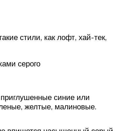
кие стили, как лофт, хай-тек,
ками серого
ь приглушенные синие или
леные, желтые, малиновые.
чно впишется насыщенный серый,