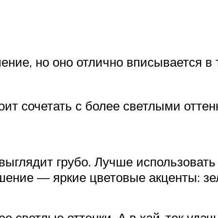
ние, но оно отлично вписывается в та
оит сочетать с более светлыми оттен
 выглядит грубо. Лучше использоват
шение — яркие цветовые акценты: зе
е светлые оттенки. А в хай-тек уда