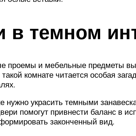
 в темном ин
ные проемы и мебельные предметы вы
такой комнате читается особая загад
лях.
же нужно украсить темными занавеск
двери помогут привнести баланс в и
 сформировать законченный вид.