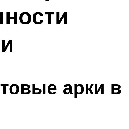
нности
ми
товые арки в