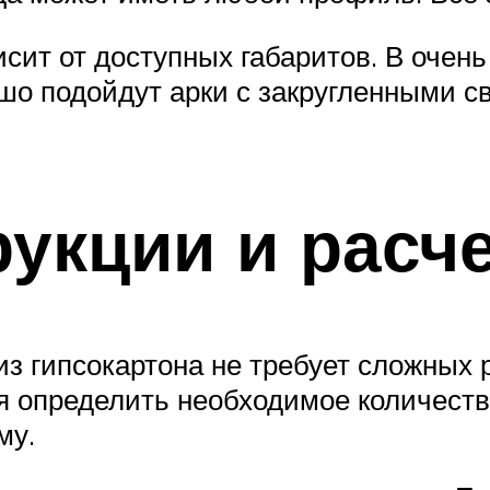
висит от доступных габаритов. В оче
о подойдут арки с закругленными св
укции и расч
з гипсокартона не требует сложных 
я определить необходимое количеств
му.