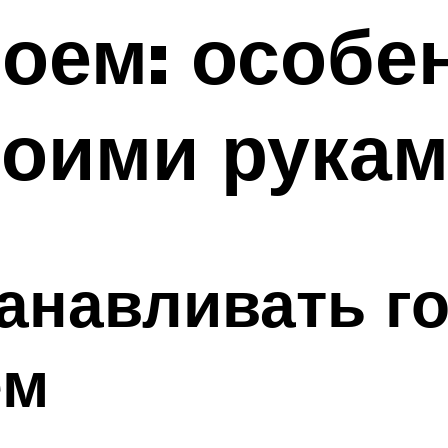
оем: особе
воими рука
анавливать го
ем