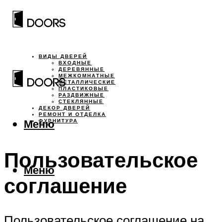
ВИДЫ ДВЕРЕЙ
ВХОДНЫЕ
ДЕРЕВЯННЫЕ
МЕЖКОМНАТНЫЕ
МЕТАЛЛИЧЕСКИЕ
ПЛАСТИКОВЫЕ
РАЗДВИЖНЫЕ
СТЕКЛЯННЫЕ
ДЕКОР ДВЕРЕЙ
РЕМОНТ И ОТДЕЛКА
Меню
ФУРНИТУРА
Пользовательское
Меню
соглашение
Пользовательское соглашение на