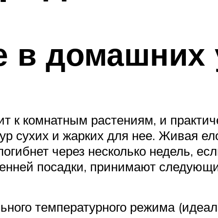
 в домашних 
ит к комнатным растениям, и практич
р сухих и жарких для нее. Живая ело
погибнет через несколько недель, есл
сенней посадки, принимают следующ
ного температурного режима (идеал