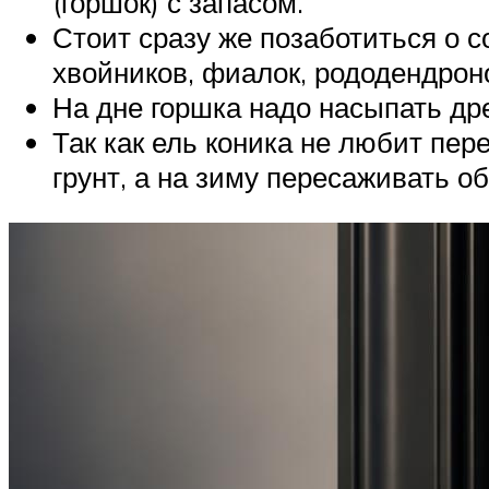
(горшок) с запасом.
Стоит сразу же позаботиться о с
хвойников, фиалок, рододендроно
На дне горшка надо насыпать дре
Так как ель коника не любит пе
грунт, а на зиму пересаживать о