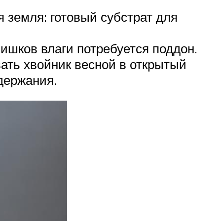
я земля: готовый субстрат для
лишков влаги потребуется поддон.
вать хвойник весной в открытый
держания.