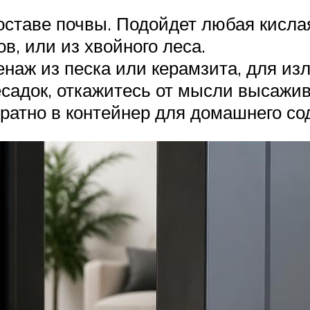
оставе почвы. Подойдет любая кисла
в, или из хвойного леса.
наж из песка или керамзита, для из
ресадок, откажитесь от мысли высажи
братно в контейнер для домашнего со