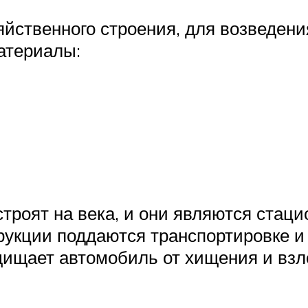
яйственного строения, для возведен
атериалы:
троят на века, и они являются стац
рукции поддаются транспортировке 
щищает автомобиль от хищения и взл