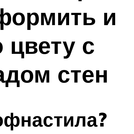
оформить и
 цвету с
адом стен
рофнастила?