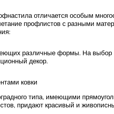
офнастила отличается особым многоо
четание профлистов с разными матер
ия:
еющих различные формы. На выбор 
иционный декор.
ентами ковки
оградного типа, имеющими прямоугол
стов, придают красивый и живописны