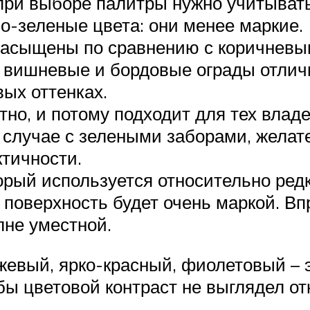
де при выборе палитры нужно учитыва
о-зеленые цвета: они менее маркие.
асыщены по сравнению с коричневым
, вишневые и бордовые ограды отлич
ых оттенках.
тно, и потому подходит для тех влад
 в случае с зелеными заборами, жела
ктичности.
орый используется относительно редк
 поверхность будет очень маркой. Вп
лне уместной.
жевый, ярко-красный, фиолетовый – э
обы цветовой контраст не выглядел от