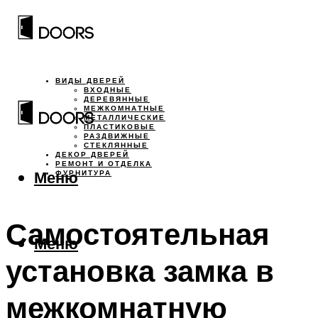
ВИДЫ ДВЕРЕЙ
ВХОДНЫЕ
ДЕРЕВЯННЫЕ
МЕЖКОМНАТНЫЕ
МЕТАЛЛИЧЕСКИЕ
ПЛАСТИКОВЫЕ
РАЗДВИЖНЫЕ
СТЕКЛЯННЫЕ
ДЕКОР ДВЕРЕЙ
РЕМОНТ И ОТДЕЛКА
Меню
ФУРНИТУРА
Самостоятельная
Меню
установка замка в
межкомнатную