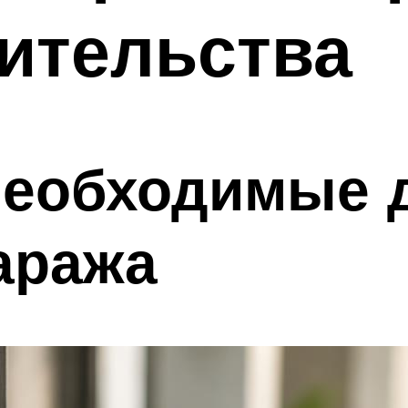
ительства
необходимые 
аража