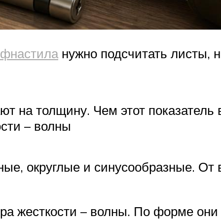
офнастила
нужно подсчитать листы, н
т на толщину. Чем этот показатель 
сти – волны
ые, округлые и синусообразные. От 
ра жесткости – волны. По форме он