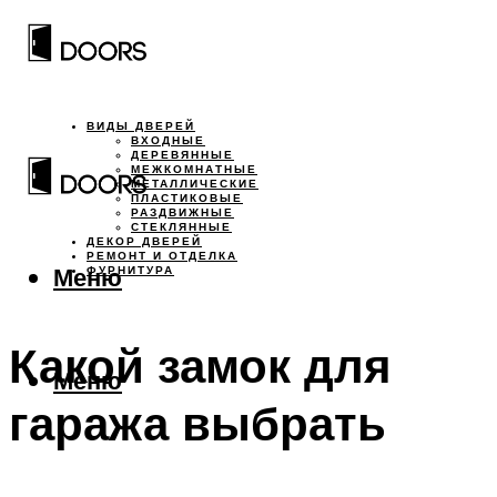
ВИДЫ ДВЕРЕЙ
ВХОДНЫЕ
ДЕРЕВЯННЫЕ
МЕЖКОМНАТНЫЕ
МЕТАЛЛИЧЕСКИЕ
ПЛАСТИКОВЫЕ
РАЗДВИЖНЫЕ
СТЕКЛЯННЫЕ
ДЕКОР ДВЕРЕЙ
РЕМОНТ И ОТДЕЛКА
Меню
ФУРНИТУРА
Какой замок для
Меню
гаража выбрать