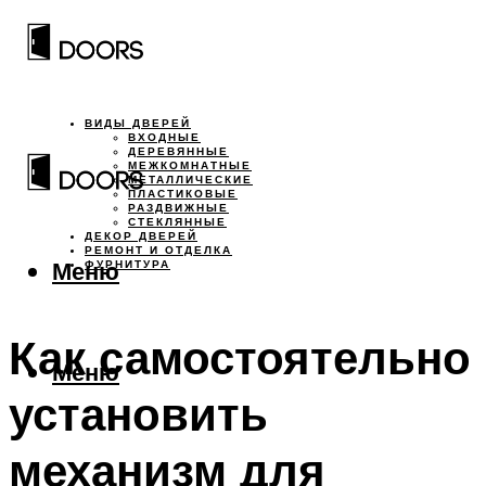
ВИДЫ ДВЕРЕЙ
ВХОДНЫЕ
ДЕРЕВЯННЫЕ
МЕЖКОМНАТНЫЕ
МЕТАЛЛИЧЕСКИЕ
ПЛАСТИКОВЫЕ
РАЗДВИЖНЫЕ
СТЕКЛЯННЫЕ
ДЕКОР ДВЕРЕЙ
РЕМОНТ И ОТДЕЛКА
Меню
ФУРНИТУРА
Как самостоятельно
Меню
установить
механизм для