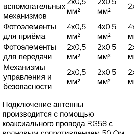
2х0,5
2х0,5
вспомогательных
2
мм²
мм²
механизмов
Фотоэлементы
4х0,5
4х0,5
4
для приёма
мм²
мм²
м
Фотоэлементы
2х0,5
2х0,5
2
для передачи
мм²
мм²
м
Механизмы
2х0,5
2х0,5
2
управления и
мм²
мм²
м
безопасности
Подключение антенны
производится с помощью
коаксиального провода RG58 с
волновым сопротивлением 50 Ом.