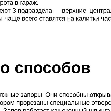
рота в гараж.
еют 3 подраздела — верхние, центра
 чаще всего ставятся на калитки ча
о способов
яжные запоры. Они способны открыва
тором прорезаны специальные отверст
 Запор работает как оконный шпинга