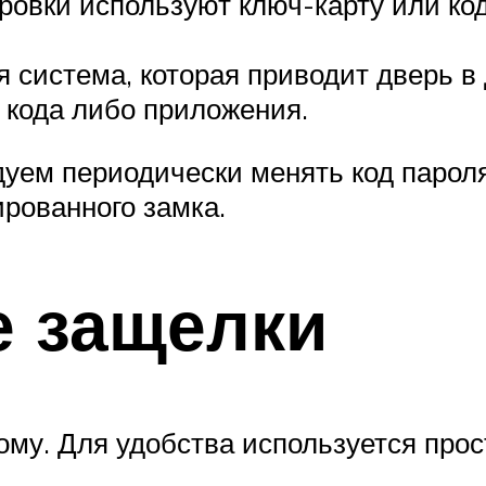
ровки используют ключ-карту или код
я система, которая приводит дверь 
 кода либо приложения.
дуем периодически менять код парол
рованного замка.
 защелки
ому. Для удобства используется про