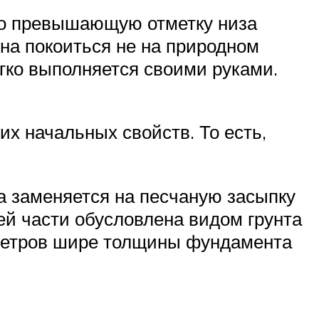
ько превышающую отметку низа
жна покоиться не на природном
егко выполняется своими руками.
их начальных свойств. То есть,
а заменяется на песчаную засыпку
й части обусловлена видом грунта
тиметров шире толщины фундамента