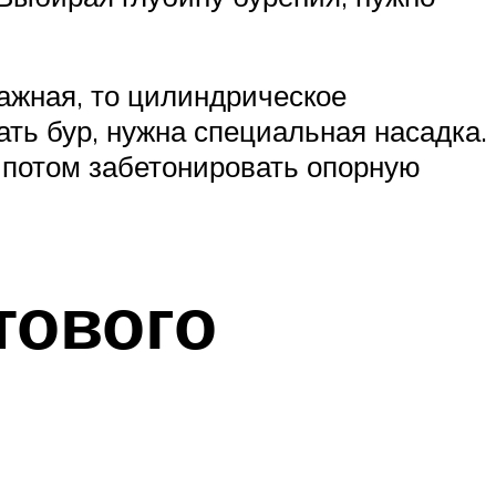
ажная, то цилиндрическое
ть бур, нужна специальная насадка.
а потом забетонировать опорную
тового