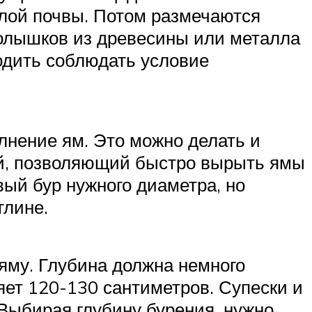
слой почвы. Потом размечаются
колышков из древесины или металла
одить соблюдать условие
лнение ям. Это можно делать и
ий, позволяющий быстро вырыть ямы
вый бур нужного диаметра, но
глине.
яму. Глубина должна немного
яет 120-130 сантиметров. Супески и
 Выбирая глубину бурения, нужно