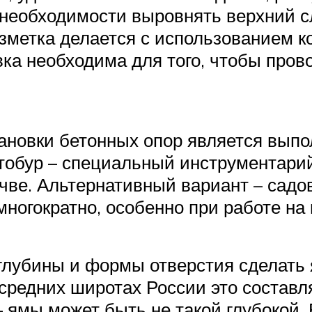
 необходимости выровнять верхний 
зметка делается с использованием 
вка необходима для того, чтобы пров
ановки бетонных опор является выпо
отобур – специальный инструментар
чве. Альтернативный вариант – садо
ногократно, особенно при работе на 
глубины и формы отверстия сделать 
средних широтах России это составл
 ямы может быть не такой глубокой.