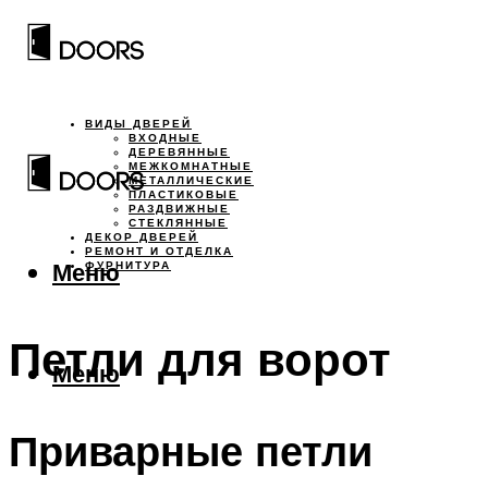
ВИДЫ ДВЕРЕЙ
ВХОДНЫЕ
ДЕРЕВЯННЫЕ
МЕЖКОМНАТНЫЕ
МЕТАЛЛИЧЕСКИЕ
ПЛАСТИКОВЫЕ
РАЗДВИЖНЫЕ
СТЕКЛЯННЫЕ
ДЕКОР ДВЕРЕЙ
РЕМОНТ И ОТДЕЛКА
Меню
ФУРНИТУРА
Петли для ворот
Меню
Приварные петли