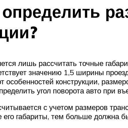
 определить р
ции?
ется лишь рассчитать точные габари
етствует значению 1,5 ширины проез
от особенностей конструкции, разме
ределить угол поворота авто при въе
читывается с учетом размеров транс
е его габариты, тем больше должна б