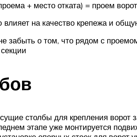
роема + место отката) = проем ворот
 влияет на качество крепежа и общу
е забыть о том, что рядом с проемо
 секции
лбов
есущие столбы для крепления ворот 
леднем этапе уже монтируется подви
 установке опорных стоек для ворот 