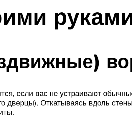
оими рукам
здвижные) во
ится, если вас не устраивают обычн
го дверцы). Откатываясь вдоль стены
иты.