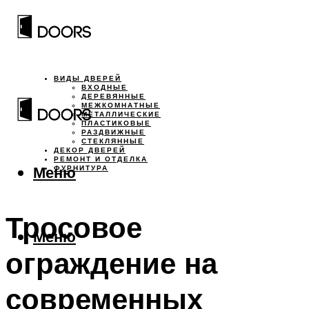
ВИДЫ ДВЕРЕЙ
ВХОДНЫЕ
ДЕРЕВЯННЫЕ
МЕЖКОМНАТНЫЕ
МЕТАЛЛИЧЕСКИЕ
ПЛАСТИКОВЫЕ
РАЗДВИЖНЫЕ
СТЕКЛЯННЫЕ
ДЕКОР ДВЕРЕЙ
РЕМОНТ И ОТДЕЛКА
Меню
ФУРНИТУРА
Тросовое
Меню
ограждение на
современных