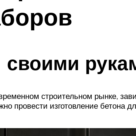
аборов
 своими рука
овременном строительном рынке, зав
жно провести изготовление бетона д