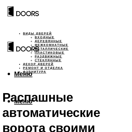
ВИДЫ ДВЕРЕЙ
ВХОДНЫЕ
ДЕРЕВЯННЫЕ
МЕЖКОМНАТНЫЕ
МЕТАЛЛИЧЕСКИЕ
ПЛАСТИКОВЫЕ
РАЗДВИЖНЫЕ
СТЕКЛЯННЫЕ
ДЕКОР ДВЕРЕЙ
РЕМОНТ И ОТДЕЛКА
Меню
ФУРНИТУРА
Распашные
Меню
автоматические
ворота своими