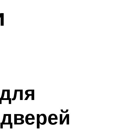
и
 для
 дверей