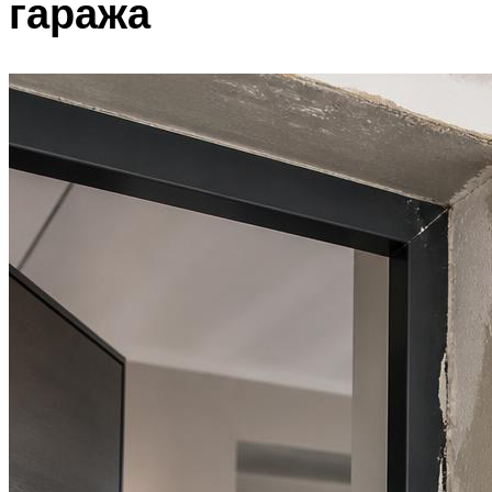
гаража