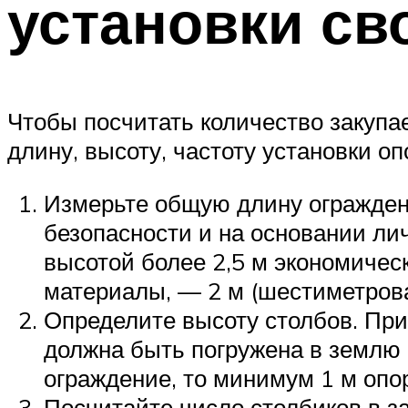
установки св
Чтобы посчитать количество закуп
длину, высоту, частоту установки о
Измерьте общую длину огражден
безопасности и на основании ли
высотой более 2,5 м экономиче
материалы, — 2 м (шестиметровая
Определите высоту столбов. Прин
должна быть погружена в землю 
ограждение, то минимум 1 м опор
Посчитайте число столбиков в з