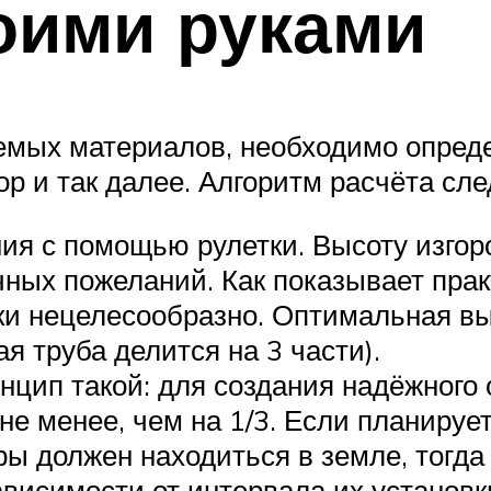
оими руками
аемых материалов, необходимо опре
пор и так далее. Алгоритм расчёта сл
ия с помощью рулетки. Высоту изгор
чных пожеланий. Как показывает прак
ски нецелесообразно. Оптимальная в
 труба делится на 3 части).
цип такой: для создания надёжного о
не менее, чем на 1/3. Если планируе
ы должен находиться в земле, тогда 
ависимости от интервала их установк