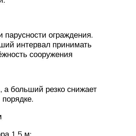
и парусности ограждения.
ьший интервал принимать
дёжность сооружения
, а больший резко снижает
 порядке.
м
ра 1,5 м: