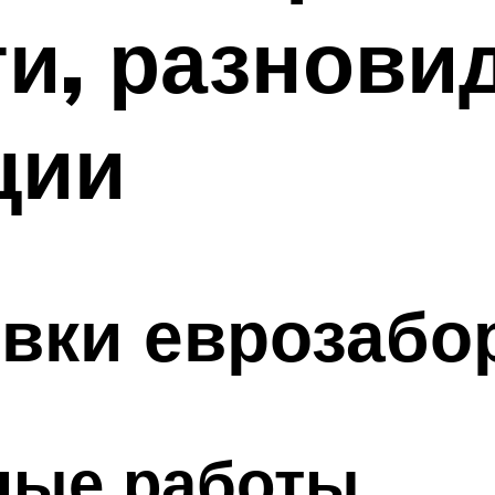
и, разнови
ции
вки еврозабо
ные работы