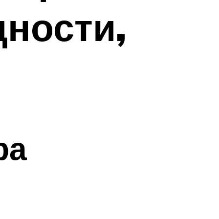
дности,
ра