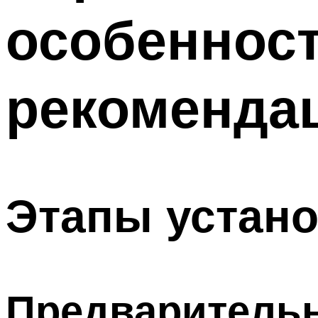
особенност
рекоменда
Этапы устано
Предваритель