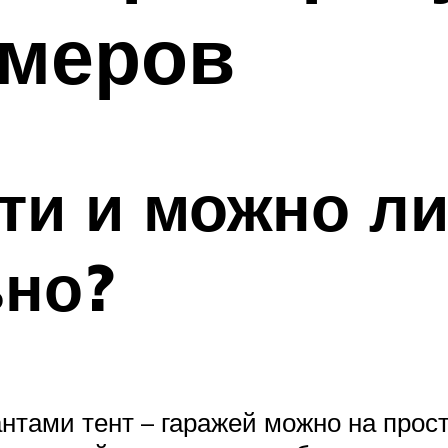
змеров
ти и можно ли
ьно?
тами тент – гаражей можно на прос