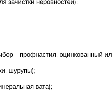
ля зачистки неровностей);
бор – профнастил, оцинкованный ил
ки, шурупы);
инеральная вата);