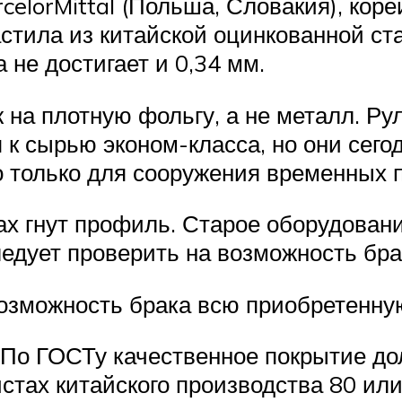
ArcelorMittal (Польша, Словакия), ко
тила из китайской оцинкованной ста
а не достигает и 0,34 мм.
 на плотную фольгу, а не металл. 
 к сырью эконом-класса, но они сег
 только для сооружения временных п
ках гнут профиль. Старое оборудован
следует проверить на возможность б
возможность брака всю приобретенну
По ГОСТу качественное покрытие долж
листах китайского производства 80 или