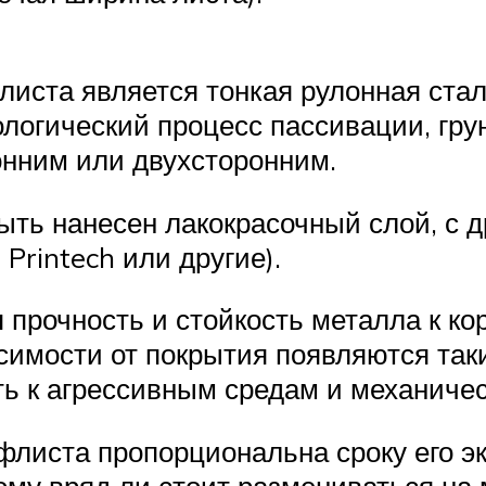
иста является тонкая рулонная сталь
ологический процесс пассивации, гр
онним или двухсторонним.
ыть нанесен лакокрасочный слой, с 
 Printech или другие).
 прочность и стойкость металла к ко
имости от покрытия появляются таки
ть к агрессивным средам и механиче
флиста пропорциональна сроку его эк
ому вряд ли стоит размениваться на 