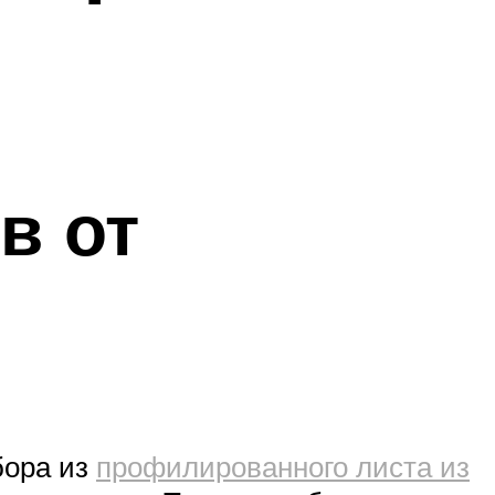
в от
бора из
профилированного листа из