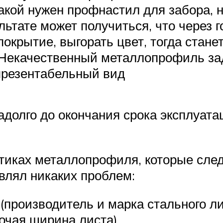
какой нужен профнастил для забора,
льтате может получиться, что через 
окрытие, выгорать цвет, тогда стане
 Некачественный металлопрофиль зад
презентабельный вид
олго до окончания срока эксплуата
тиках металлопрофиля, которые след
авлял никаких проблем:
(производитель и марка стального ли
очая ширина листа).