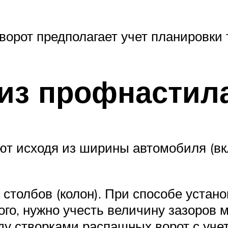
ворот предполагает учет планировки 
из профнастил
ют исходя из ширины автомобиля (вк
столбов (колон). При способе устано
того, нужно учесть величину зазоро
жду створками распашных ворот с уч