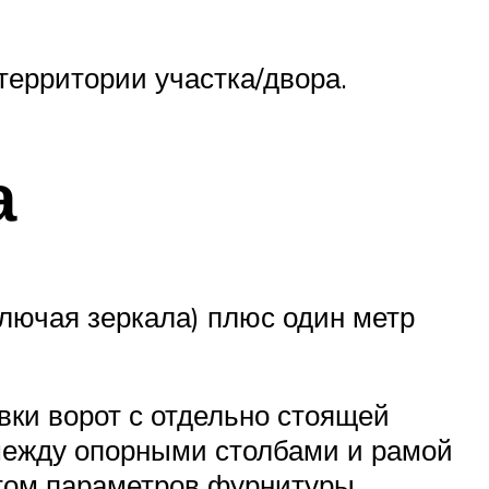
территории участка/двора.
а
лючая зеркала) плюс один метр
вки ворот с отдельно стоящей
в между опорными столбами и рамой
етом параметров фурнитуры.