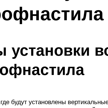
рофнастила
ы установки в
рофнастила
де будут установлены вертикальные с