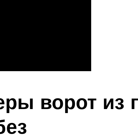
меры ворот из
без