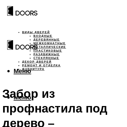
ВИДЫ ДВЕРЕЙ
ВХОДНЫЕ
ДЕРЕВЯННЫЕ
МЕЖКОМНАТНЫЕ
МЕТАЛЛИЧЕСКИЕ
ПЛАСТИКОВЫЕ
РАЗДВИЖНЫЕ
СТЕКЛЯННЫЕ
ДЕКОР ДВЕРЕЙ
РЕМОНТ И ОТДЕЛКА
Меню
ФУРНИТУРА
Забор из
Меню
профнастила под
дерево –