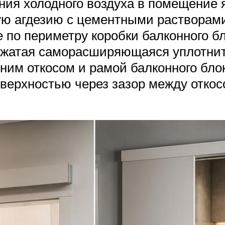
ия холодного воздуха в помещение 
ую агдезию с цементными растворам
 по периметру коробки балконного б
сжатая саморасширяющаяся уплотните
ним откосом и рамой балконного блок
верхностью через зазор между откос