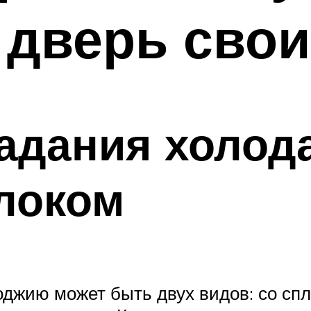
 дверь свои
дания холода
локом
оджию может быть двух видов: со с