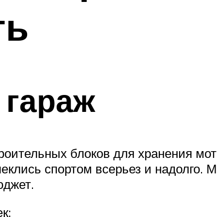
ть
 гараж
троительных блоков для хранения мо
влеклись спортом всерьез и надолго.
юджет.
к: