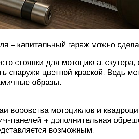
ла – капитальный гараж можно сдел
есто стоянки для мотоцикла, скутера,
ь снаружи цветной краской. Ведь мот
амичные образы.
аи воровства мотоциклов и квадроци
ич-панелей + дополнительная обреше
едставляется возможным.