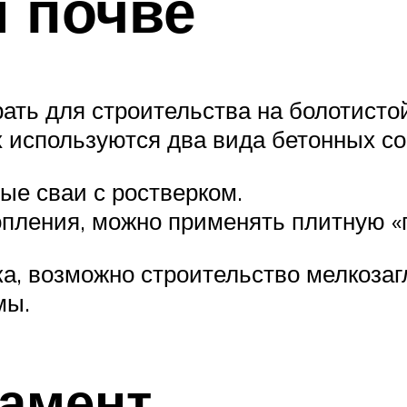
 почве
рать для строительства на болотист
х используются два вида бетонных с
ые сваи с ростверком.
топления, можно применять плитную 
ка, возможно строительство мелкоза
мы.
амент