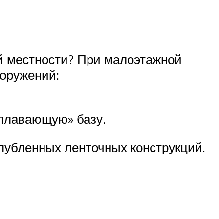
ой местности? При малоэтажной
ооружений:
«плавающую» базу.
глубленных ленточных конструкций.