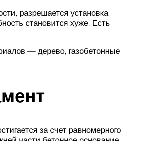
ости, разрешается установка
бность становится хуже. Есть
риалов — дерево, газобетонные
мент
тигается за счет равномерного
жней части бетонное основание