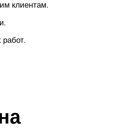
им клиентам.
и.
 работ.
на