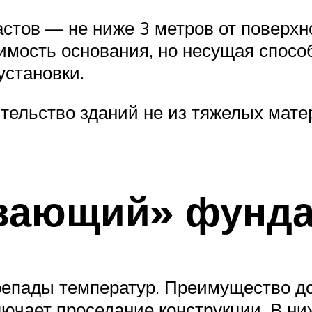
астов — не ниже 3 метров от поверхн
имость основания, но несущая спосо
установки.
тельство зданий не из тяжелых мате
вающий» фунда
епады температур. Преимущество дос
лючает проседание конструкции. В ни