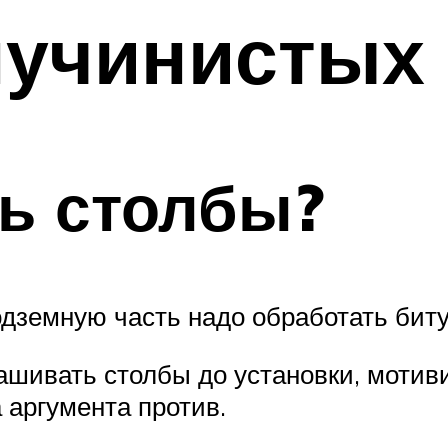
пучинистых 
ь столбы?
подземную часть надо обработать бит
ивать столбы до установки, мотивир
 аргумента против.