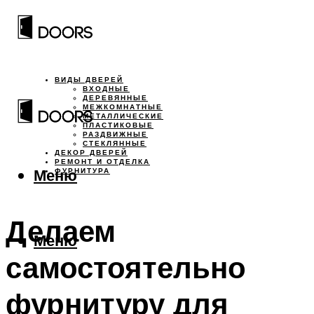
ВИДЫ ДВЕРЕЙ
ВХОДНЫЕ
ДЕРЕВЯННЫЕ
МЕЖКОМНАТНЫЕ
МЕТАЛЛИЧЕСКИЕ
ПЛАСТИКОВЫЕ
РАЗДВИЖНЫЕ
СТЕКЛЯННЫЕ
ДЕКОР ДВЕРЕЙ
РЕМОНТ И ОТДЕЛКА
Меню
ФУРНИТУРА
Делаем
Меню
самостоятельно
фурнитуру для