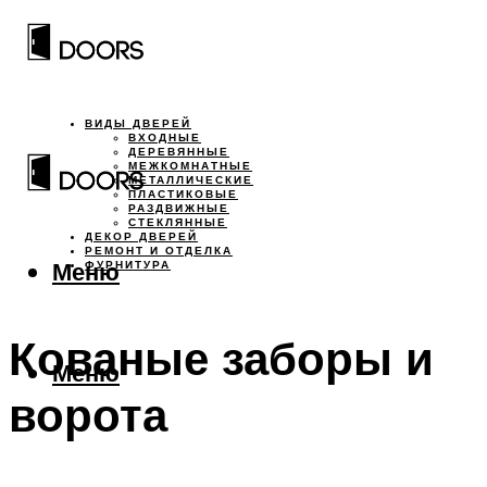
ВИДЫ ДВЕРЕЙ
ВХОДНЫЕ
ДЕРЕВЯННЫЕ
МЕЖКОМНАТНЫЕ
МЕТАЛЛИЧЕСКИЕ
ПЛАСТИКОВЫЕ
РАЗДВИЖНЫЕ
СТЕКЛЯННЫЕ
ДЕКОР ДВЕРЕЙ
РЕМОНТ И ОТДЕЛКА
Меню
ФУРНИТУРА
Кованые заборы и
Меню
ворота