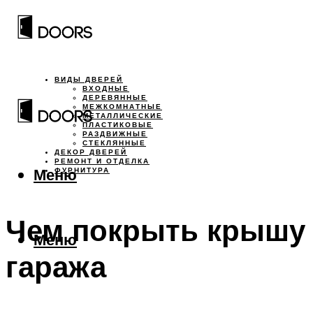
ВИДЫ ДВЕРЕЙ
ВХОДНЫЕ
ДЕРЕВЯННЫЕ
МЕЖКОМНАТНЫЕ
МЕТАЛЛИЧЕСКИЕ
ПЛАСТИКОВЫЕ
РАЗДВИЖНЫЕ
СТЕКЛЯННЫЕ
ДЕКОР ДВЕРЕЙ
РЕМОНТ И ОТДЕЛКА
Меню
ФУРНИТУРА
Чем покрыть крышу
Меню
гаража