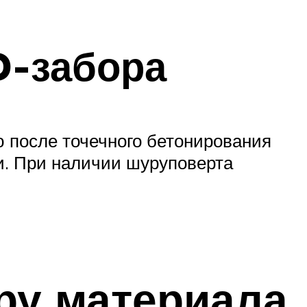
D-забора
ю после точечного бетонирования
ки. При наличии шуруповерта
ру материала