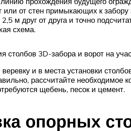
линию прохождения будущего огражд
т или от стен примыкающих к забору
,5 м друг от друга и точно подсчита
кая схема.
 столбов 3D-забора и ворот на уча
 веревку и в места установки столбо
авильно, рассчитайте необходимое к
требуются щебень, песок и цемент.
вка опорных ст