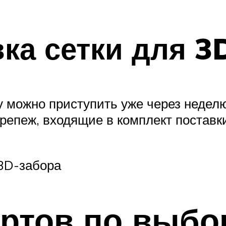
вка сетки для 3
жу можно приступить уже через недел
крепеж, входящие в комплект постав
 3D-забора
ртов по выбо