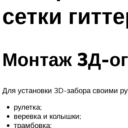
сетки гитте
Монтаж 3Д-ог
Для установки 3D-забора своими р
рулетка;
веревка и колышки;
трамбовка;