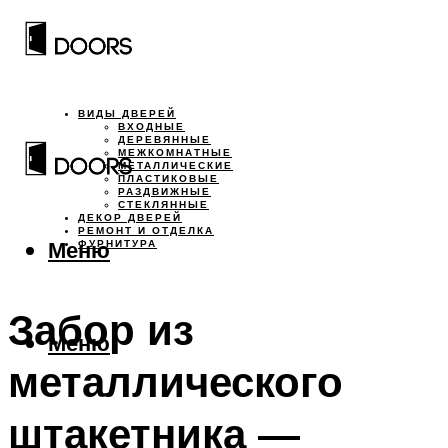
ВИДЫ ДВЕРЕЙ
ВХОДНЫЕ
ДЕРЕВЯННЫЕ
МЕЖКОМНАТНЫЕ
МЕТАЛЛИЧЕСКИЕ
ПЛАСТИКОВЫЕ
РАЗДВИЖНЫЕ
СТЕКЛЯННЫЕ
ДЕКОР ДВЕРЕЙ
РЕМОНТ И ОТДЕЛКА
Меню
ФУРНИТУРА
Забор из
Меню
металлического
штакетника —