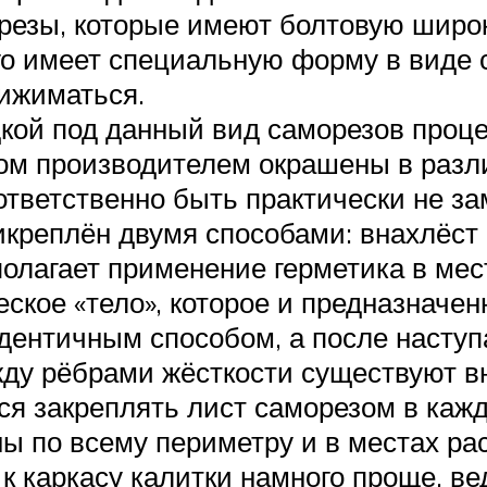
резы, которые имеют болтовую широ
его имеет специальную форму в виде 
рижиматься.
кой под данный вид саморезов проце
ом производителем окрашены в разли
ответственно быть практически не з
креплён двумя способами: внахлёст 
олагает применение герметика в мест
кое «тело», которое и предназначен
идентичным способом, а после наступ
ежду рёбрами жёсткости существуют в
ся закреплять лист саморезом в каж
ы по всему периметру и в местах ра
 каркасу калитки намного проще, ве