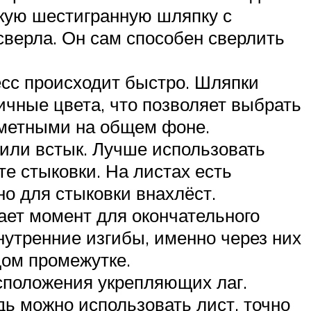
кую шестигранную шляпку с
сверла. Он сам способен сверлить
сс происходит быстро. Шляпки
чные цвета, что позволяет выбрать
аметными на общем фоне.
или встык. Лучше использовать
е стыковки. На листах есть
но для стыковки внахлёст.
ает момент для окончательного
нутренние изгибы, именно через них
дом промежутке.
сположения укрепляющих лаг.
дь можно использовать лист, точно