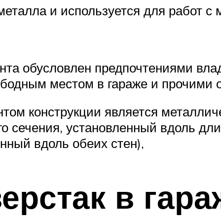
металла и используется для работ с
нта обусловлен предпочтениями вла
ободным местом в гараже и прочими 
ом конструкции является металличе
о сечения, установленный вдоль дли
нный вдоль обеих стен),
верстак в гар