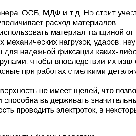
ра, ОСБ, МДФ и т.д. Но стоит учест
 увеличивает расход материалов;
 использовать материал толщиной от 
 механических нагрузок, ударов, не
ы для надёжной фиксации каких-либ
рупами, чтобы впоследствии их извл
асные при работах с мелкими деталя
верхность не имеет щелей, что позво
 способна выдерживать значительны
ость проводить электроток, в некото