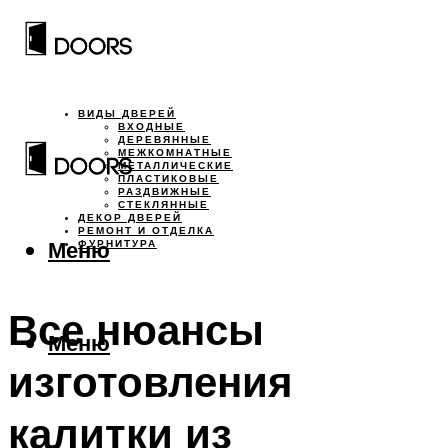
ВИДЫ ДВЕРЕЙ
ВХОДНЫЕ
ДЕРЕВЯННЫЕ
МЕЖКОМНАТНЫЕ
МЕТАЛЛИЧЕСКИЕ
ПЛАСТИКОВЫЕ
РАЗДВИЖНЫЕ
СТЕКЛЯННЫЕ
ДЕКОР ДВЕРЕЙ
РЕМОНТ И ОТДЕЛКА
Меню
ФУРНИТУРА
Все нюансы
Меню
изготовления
калитки из