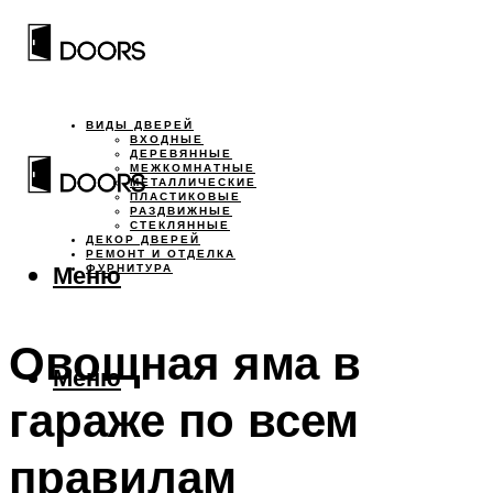
ВИДЫ ДВЕРЕЙ
ВХОДНЫЕ
ДЕРЕВЯННЫЕ
МЕЖКОМНАТНЫЕ
МЕТАЛЛИЧЕСКИЕ
ПЛАСТИКОВЫЕ
РАЗДВИЖНЫЕ
СТЕКЛЯННЫЕ
ДЕКОР ДВЕРЕЙ
РЕМОНТ И ОТДЕЛКА
Меню
ФУРНИТУРА
Овощная яма в
Меню
гараже по всем
правилам