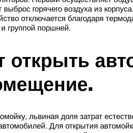
 выброс горячего воздуха из корпуса
йство отключается благодаря термода
 и группой поршней.
т открыть авт
омещение.
томойку, львиная доля затрат естеств
автомобилей. Для открытия автомойк