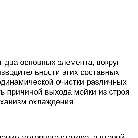
 два основных элемента, вокруг
оизводительности этих составных
родинамической очистки различных
ть причиной выхода мойки из строя
еханизм охлаждения
ание моторного статора, а второй