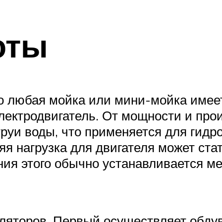
оты
то любая мойка или мини-мойка имеет
электродвигатель. От мощности и пр
струи воды, что применяется для гид
яя нагрузка для двигателя может ста
ния этого обычно устанавливается м
иляторов. Первый осуществляет обдув