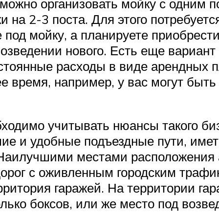
зможно организовать мойку с одним
и на 2-3 поста. Для этого потребует
под мойку, а планируете приобрести 
возведении нового. Есть еще вариант
остоянные расходы в виде арендных 
ее время, например, у вас могут быт
ходимо учитывать нюансы такого биз
шие и удобные подъездные пути, имет
 Наилучшими местами расположения а
 дорог с оживленным городским траф
ритория гаражей. На территории га
олько боксов, или же место под возв