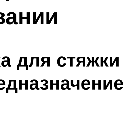
вании
а для стяжки
редназначение