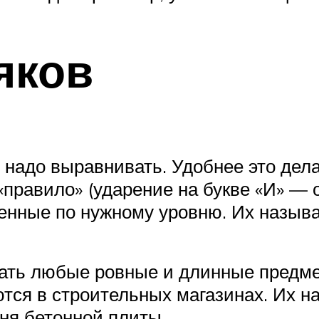
яков
о надо выравнивать. Удобнее это де
правило» (ударение на букве «И» — о
енные по нужному уровню. Их называ
ать любые ровные и длинные предмет
тся в строительных магазинах. Их на
вня бетонной плиты.