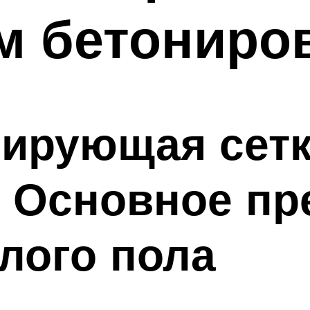
м бетониро
ирующая сетк
. Основное п
плого пола