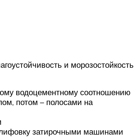
лагоустойчивость и морозостойкость
ьному водоцементному соотношению
ом, потом – полосами на
м
шлифовку затирочными машинами