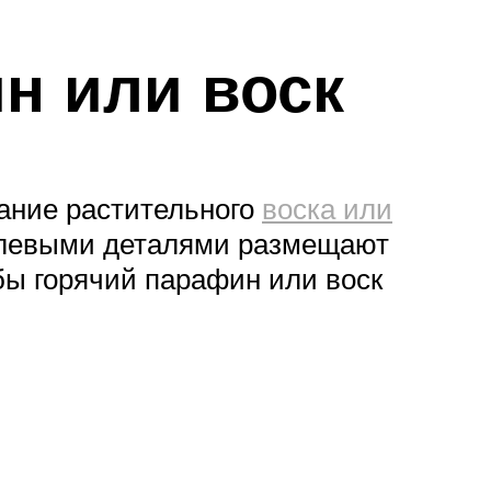
н или воск
ание растительного
воска или
етлевыми деталями размещают
бы горячий парафин или воск