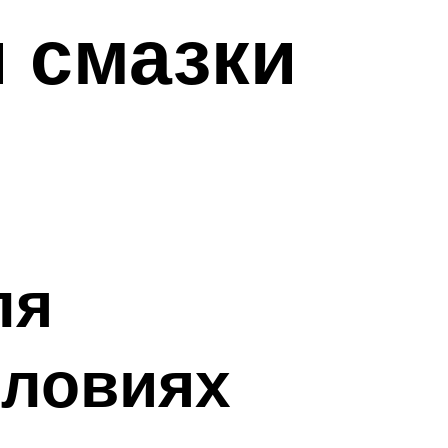
и смазки
ля
словиях