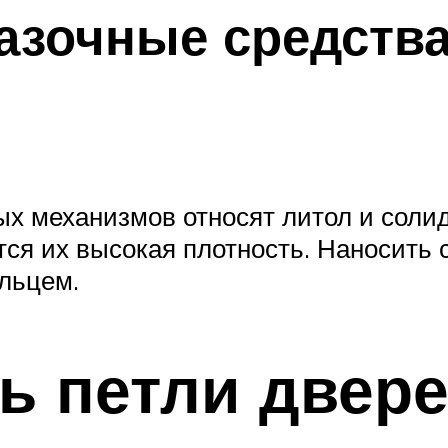
азочные средств
ых механизмов относят литол и соли
тся их высокая плотность. Наносить 
льцем.
ь петли двер