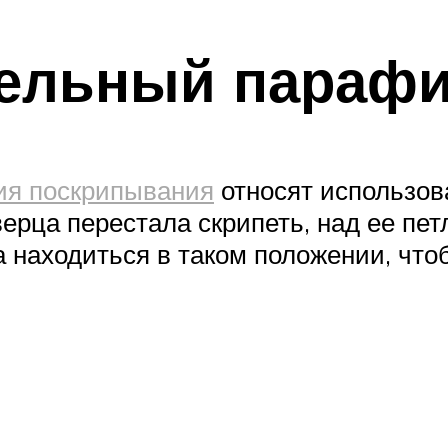
ельный парафи
ия поскрипывания
относят использов
верца перестала скрипеть, над ее п
а находиться в таком положении, что