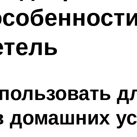
особенност
етель
пользовать д
в домашних у