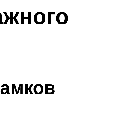
ажного
замков