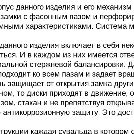
рпус данного изделия и его механиз
 замки с фасонным пазом и перфор
мными характеристиками. Система м
данного изделия включает в себя нек
ься. И в каждом из них имеется отв
циальной стержневой балансировки.
подходит ко всем пазам и задает вра
 защищает от открытия замка други
ом, то диски приходят в движение, о
зом, стакан и не препятствуя открыв
 антикоррозионную защиту. Это дост
трукции каждая сувальда в котором