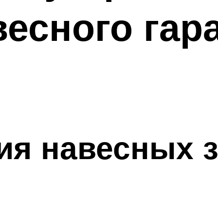
есного гар
ия навесных 