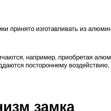
ки принято изготавливать из алюмини
ичаются, например, приобретая алюм
ддаются постороннему воздействию, 
изм замка