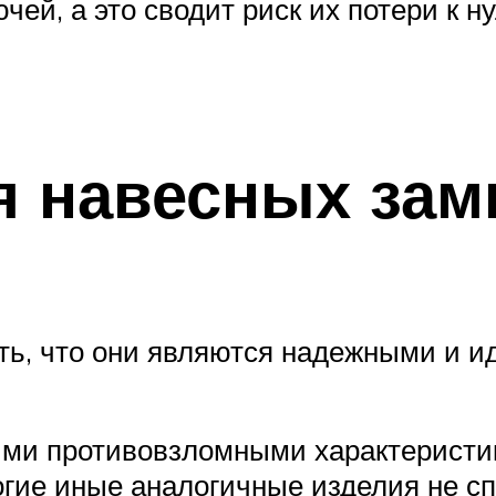
ючей, а это сводит риск их потери к н
 навесных зам
ть, что они являются надежными и и
кими противовзломными характеристи
огие иные аналогичные изделия не с