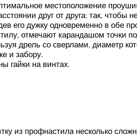
оптимальное местоположение проушин
сстоянии друг от друга: так, чтобы 
дев его дужку одновременно в обе п
илу, отмечают карандашом точки по
ьзуя дрель со сверлами, диаметр ко
е и забору.
ы гайки на винтах.
итку из профнастила несколько слож