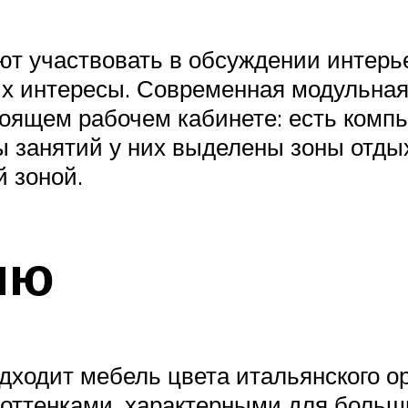
ют участвовать в обсуждении интерье
х интересы. Современная модульная 
тоящем рабочем кабинете: есть компь
ы занятий у них выделены зоны отды
 зоной.
ню
ходит мебель цвета итальянского оре
оттенками, характерными для больш