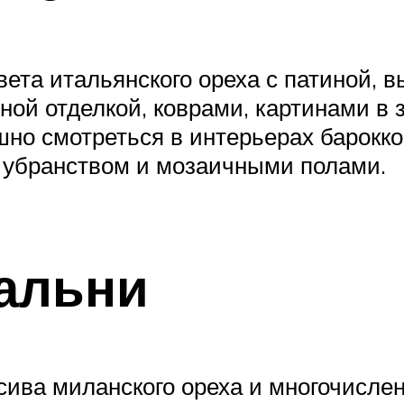
та итальянского ореха с патиной, в
нной отделкой, коврами, картинами в
шно смотреться в интерьерах барокко
м убранством и мозаичными полами.
альни
ива миланского ореха и многочислен