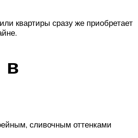
 или квартиры сразу же приобретает
айне.
 в
офейным, сливочным оттенками