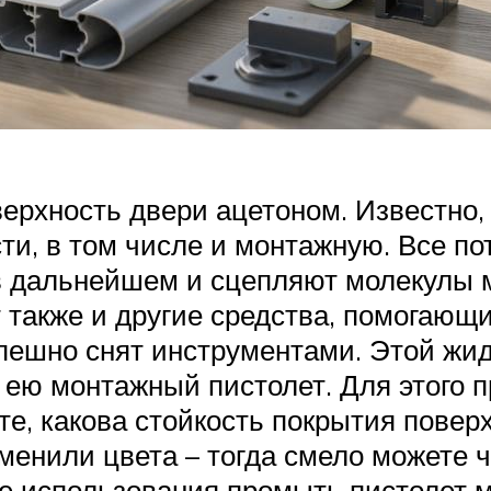
ерхность двери ацетоном. Известно,
и, в том числе и монтажную. Все пот
 в дальнейшем и сцепляют молекулы м
также и другие средства, помогающие
успешно снят инструментами. Этой ж
ь ею монтажный пистолет. Для этого 
те, какова стойкость покрытия повер
менили цвета – тогда смело можете ч
е использования промыть пистолет м