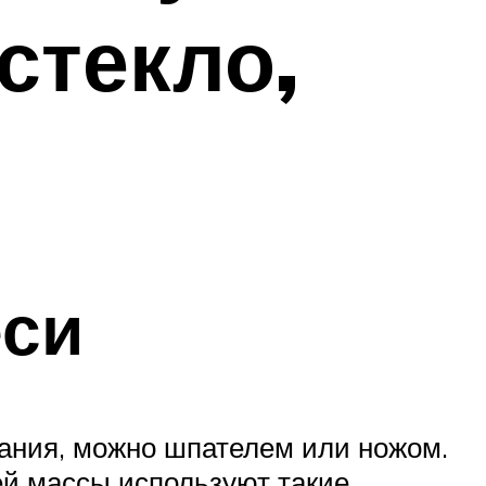
стекло,
еси
вания, можно шпателем или ножом.
ей массы используют такие