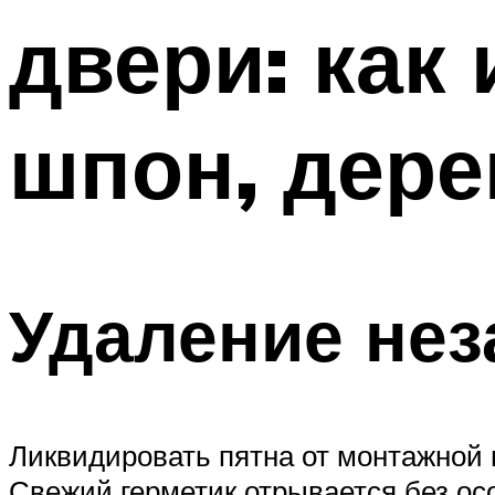
двери: как
шпон, дере
Удаление не
Ликвидировать пятна от монтажной 
Свежий герметик отрывается без ос