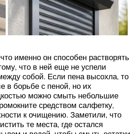
 что именно он способен растворять
ому, что в ней еще не успели
ежду собой. Если пена высохла, то
 в борьбе с пеной, но их
идкостью можно смыть небольшие
промокните средством салфетку,
хности к очищению. Заметили, что
истить те места, где остался
ылом и водой, чтобы смыть остатки