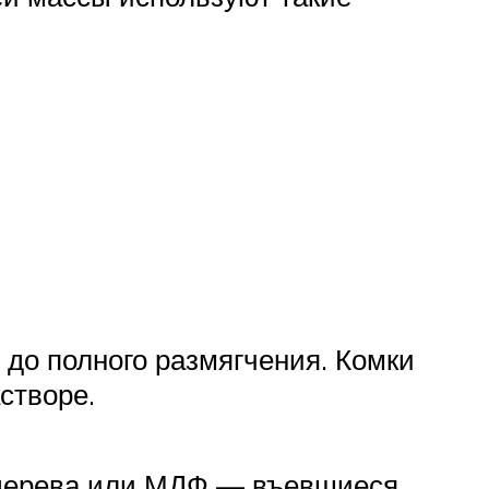
до полного размягчения. Комки
створе.
з дерева или МДФ — въевшиеся