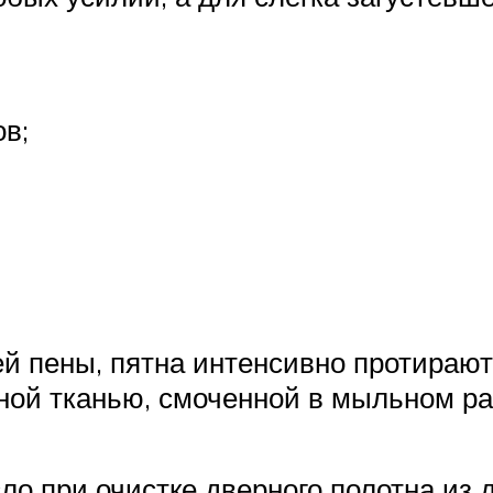
в;
 пены, пятна интенсивно протирают 
тной тканью, смоченной в мыльном ра
ло при очистке дверного полотна и