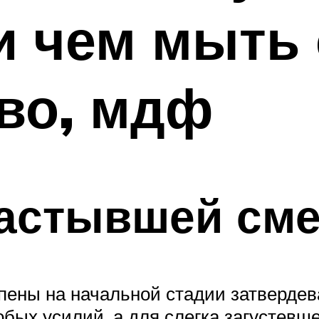
 и чем мыть 
во, мдф
застывшей см
пены на начальной стадии затверде
обых усилий, а для слегка загустевш