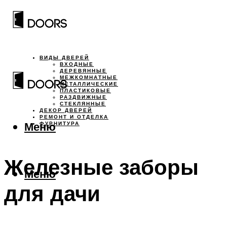
ВИДЫ ДВЕРЕЙ
ВХОДНЫЕ
ДЕРЕВЯННЫЕ
МЕЖКОМНАТНЫЕ
МЕТАЛЛИЧЕСКИЕ
ПЛАСТИКОВЫЕ
РАЗДВИЖНЫЕ
СТЕКЛЯННЫЕ
ДЕКОР ДВЕРЕЙ
РЕМОНТ И ОТДЕЛКА
Меню
ФУРНИТУРА
Железные заборы
Меню
для дачи