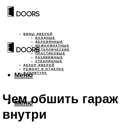
ВИДЫ ДВЕРЕЙ
ВХОДНЫЕ
ДЕРЕВЯННЫЕ
МЕЖКОМНАТНЫЕ
МЕТАЛЛИЧЕСКИЕ
ПЛАСТИКОВЫЕ
РАЗДВИЖНЫЕ
СТЕКЛЯННЫЕ
ДЕКОР ДВЕРЕЙ
РЕМОНТ И ОТДЕЛКА
Меню
ФУРНИТУРА
Чем обшить гараж
Меню
внутри