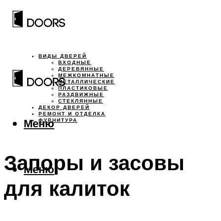
ВИДЫ ДВЕРЕЙ
ВХОДНЫЕ
ДЕРЕВЯННЫЕ
МЕЖКОМНАТНЫЕ
МЕТАЛЛИЧЕСКИЕ
ПЛАСТИКОВЫЕ
РАЗДВИЖНЫЕ
СТЕКЛЯННЫЕ
ДЕКОР ДВЕРЕЙ
РЕМОНТ И ОТДЕЛКА
Меню
ФУРНИТУРА
Запоры и засовы
Меню
для калиток