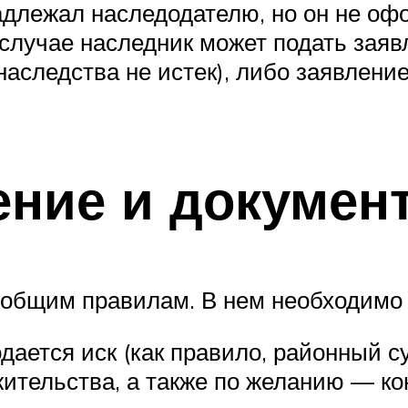
длежал наследодателю, но он не оф
лучае наследник может подать заявл
наследства не истек), либо заявлени
ение и докумен
 общим правилам. В нем необходимо 
дается иск (как правило, районный су
жительства, а также по желанию — к