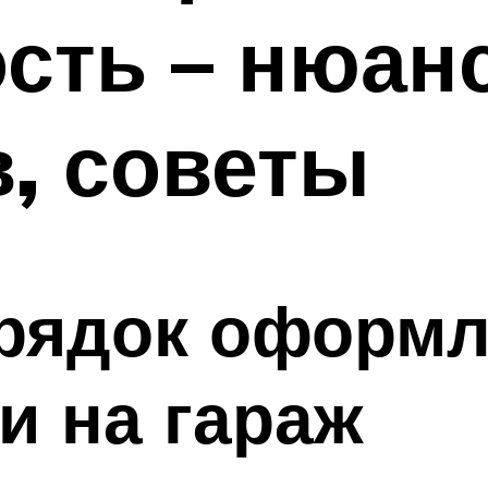
сть – нюан
, советы
рядок оформл
и на гараж