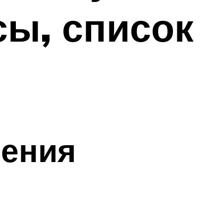
сы, список
ения