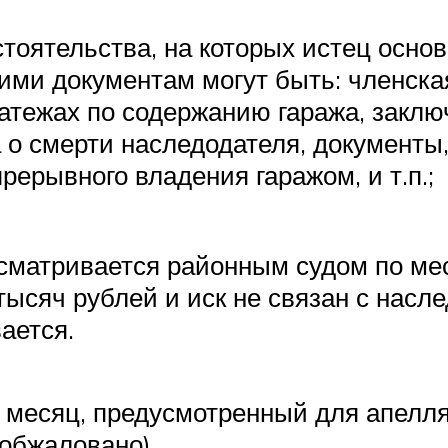
оятельства, на которых истец основ
кими документам могут быть: членска
платежах по содержанию гаража, закл
а о смерти наследодателя, документ
рерывного владения гаражом, и т.п.;
ссматривается районным судом по ме
тысяч рублей и иск не связан с насл
ается.
з месяц, предусмотренный для апелл
 обжаловано).