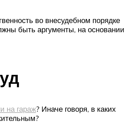
твенность во внесудебном порядке
олжны быть аргументы, на основании
суд
и на гараж
? Иначе говоря, в каких
ожительным?