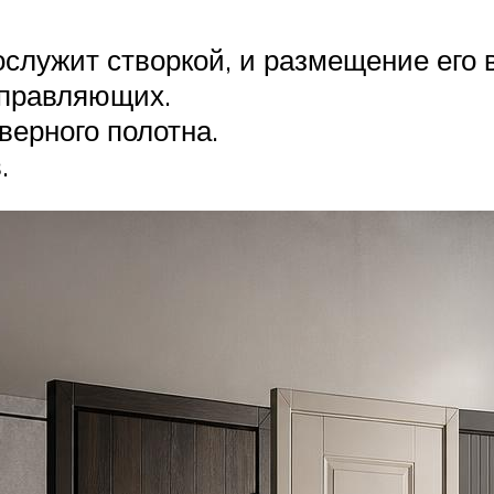
ослужит створкой, и размещение его в
аправляющих.
верного полотна.
.