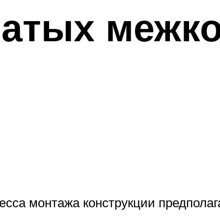
чатых межк
цесса монтажа конструкции предпола