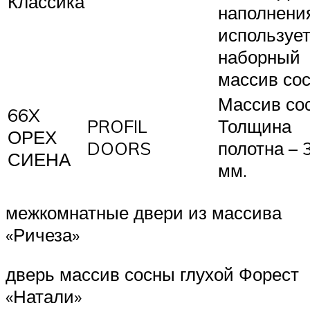
Классика
наполнени
используе
наборный
массив со
Массив со
66X
PROFIL
Толщина
ОРЕХ
DOORS
полотна – 
СИЕНА
мм.
межкомнатные двери из массива
«Ричеза»
дверь массив сосны глухой Форест
«Натали»